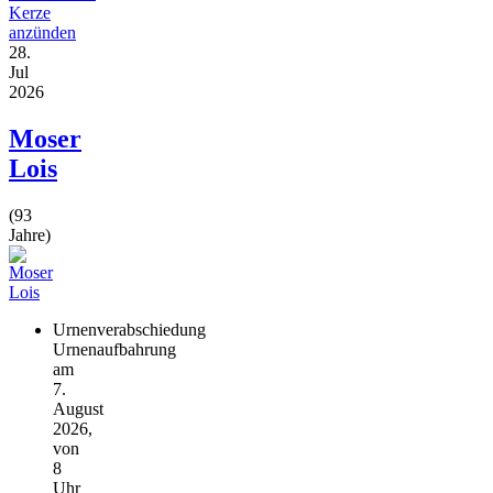
Kerze
anzünden
28.
Jul
2026
Moser
Lois
(93
Jahre)
Urnenverabschiedung
Urnenaufbahrung
am
7.
August
2026,
von
8
Uhr