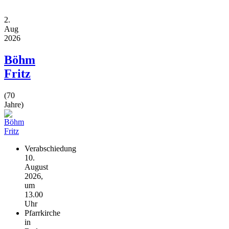
2.
Aug
2026
Böhm
Fritz
(70
Jahre)
Verabschiedung
10.
August
2026,
um
13.00
Uhr
Pfarrkirche
in